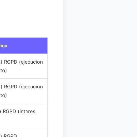
dica
(b) RGPD (ejecucion
ato)
(b) RGPD (ejecucion
ato)
f) RGPD (interes
(a) RGPD