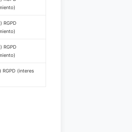
miento)
(a) RGPD
miento)
(a) RGPD
miento)
f) RGPD (interes