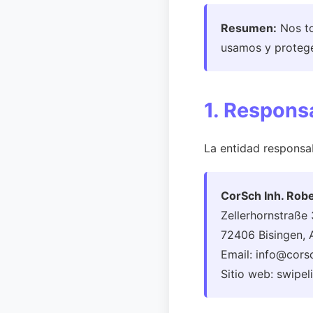
Resumen:
Nos to
usamos y proteg
1. Respons
La entidad responsab
CorSch Inh. Rob
Zellerhornstraße
72406 Bisingen, 
Email: info@cors
Sitio web: swipel