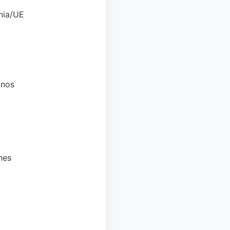
nia/UE
anos
nes