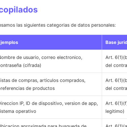
ecopilados
samos las siguientes categorias de datos personales:
Ejemplos
Base juri
ombre de usuario, correo electronico,
Art. 6(1)
ontraseña (cifrada)
del contr
istas de compras, articulos comprados,
Art. 6(1)
preferencias de productos
del contr
ireccion IP, ID de dispositivo, version de app,
Art. 6(1)(
istema operativo
legitimo)
Ubicacion aproximada para busqueda de
Art. 6(1)